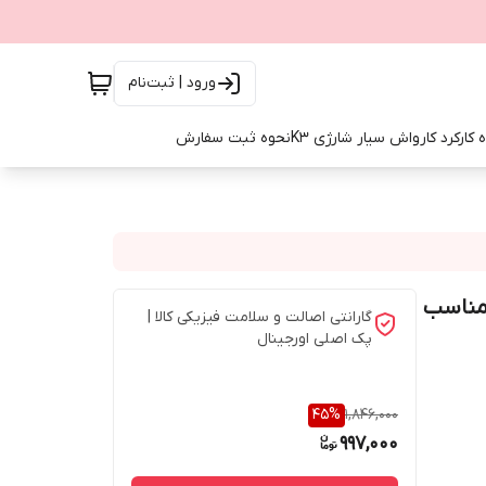
ورود | ثبت‌نام
 کارکرد کارواش سیار شارژی K3
نحوه ثبت سفارش
فه‌ای مناسب
گارانتی اصالت و سلامت فیزیکی کالا |
پک اصلی اورجینال
45
%
1,846,000
997,000