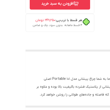
افزودن به سبد خرید
هر قسط با ترب‌پی:
۲۴۹٬۲۵۰
تومان
۴ قسط ماهانه. بدون سود، چک و ضامن.
اگر از آن دسته افرادی هستید که زیاد به طبیعت، کوهنوردی یا پیک‌نیک می‌روید به یک چراغ مخصوص مانند چراغ پیشانی نیاز دارید. ما به شما چراغ پیشانی مدل Portable 101 اصلی
نی از پلاستیک فشرده باکیفیت بالا بوده و علاوه بر
ن چراغ پیشانی دارای 2 لامپ LED است که روشنایی مناسبی دارد که فاصله و جاده‌های طولانی را روشن خواهد کرد.
زو لوازمی است که علاوه بر سفر در کارهای