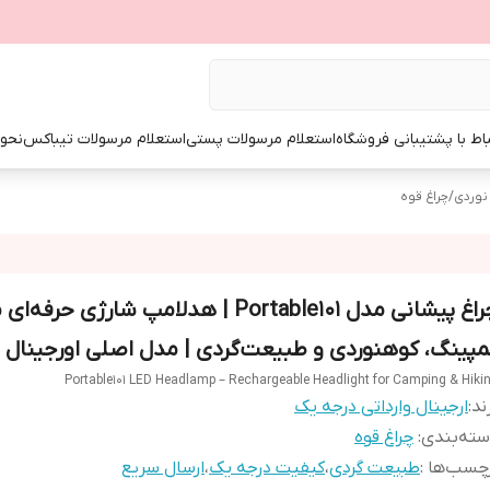
باط با پشتیبانی فروشگاه
استعلام مرسولات پستی
استعلام مرسولات تیباکس
نحوه
نوردی
/
چراغ قوه
چراغ پیشانی مدل Portable101 | هدلامپ شارژی حر
مپینگ، کوهنوردی و طبیعت‌گردی | مدل اصلی اورجینال
Portable101 LED Headlamp – Rechargeable Headlight for Camping & Hiki
ند:
ارجینال وارداتی درجه یک
ته‌بندی
:
چراغ قوه
چسب‌ها :
طبیعت گردی
،
کیفیت درجه یک
،
ارسال سریع