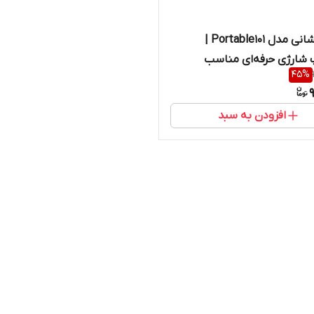
چراغ پیشانی مدل Portable101 |
 شارژی حرفه‌ای مناسب
45
%
 کوهنوردی و طبیعت‌گردی |
ی اورجینال
افزودن به سبد