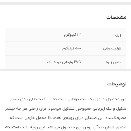
مشخصات
وزن
1.3 کیلوگرم
ظرفیت وزنی
500 کیلوگرم
جنس زیره
PVC وارداتی درجه یک
جنس رویه
مخمل ضد آب و ضد حساسیت طبی
توضیحات
کشور سازنده
چین
این محصول شامل یک ست دوتایی است که از یک صندلی بادی بسیار
زیرپایی همراه
دارد
شکیل و یک زیرپایی جمع‌وجور تشکیل می‌شود. برای راحتی هر چه بیشتر
مصرف‌کننده، این صندلی دارای رویه‌ی‌ flocked مخمل خارجی است که
منظور همان ضدآب بودن این محصول می‌باشد. این رویه باعث استحکام