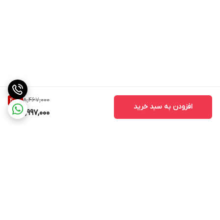
8,467,000
40
%
افزودن به سبد خرید
4,997,000
برگشت به بالا