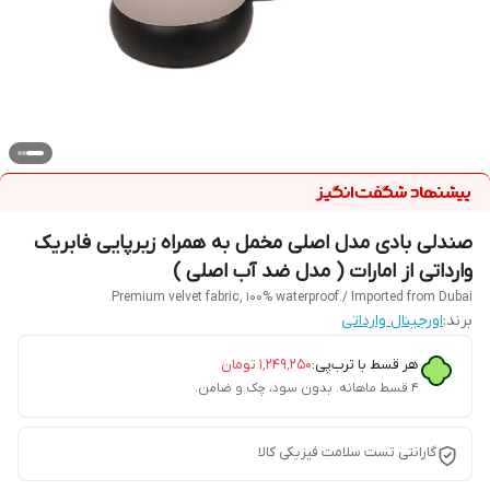
صندلی بادی مدل اصلی مخمل به همراه زیرپایی فابریک
وارداتی از امارات ( مدل ضد آب اصلی )
Premium velvet fabric, 100% waterproof./ Imported from Dubai.
برند:
اورجینال وارداتی
هر قسط با ترب‌پی:
۱٬۲۴۹٬۲۵۰
تومان
۴ قسط ماهانه. بدون سود، چک و ضامن.
گارانتی تست سلامت فیزیکی کالا