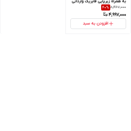
به همراه زیرپایی فابریک وارداتی
8,467,000
40
%
از امارات ( مدل ضد آب اصلی )
4,997,000
افزودن به سبد