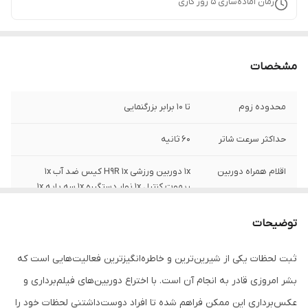
زمان آماده‌سازی
5
روز کاری
مشخصات
محدوده زوم
تا 10 برابر بزرگنمایی
حداکثر سرعت شاتر
60 ثانیه
اقلام همراه دوربین
1x دوربین ورزشی H9R 1x کیس ضد آب 1x
ریموت کنترل 1x نوار دستگیره 1x سه پایه 1x
کابل USB 1x استند شارژر 2x باتری لیتیومی
1050mA 2x پایه کلاه ایمنی 5x پایه 1x راهنمای
توضیحات
کاربر
ثبت لحظات یکی از شیرین‌ترین و خاطره‌انگیزترین فعالیت‌هایی است که
قابلیت‌های دوربین
بلندگوی داخلی
فیلم برداری
بشر امروزی قادر به انجام آن است. با اختراع دوربین‌های فیلم‌برداری و
عکس‌برداری این ممکن فراهم شده تا افراد دوست‌داشتنی لحظات خود را