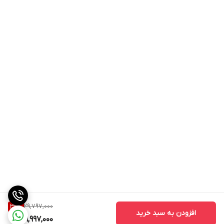
29,797,000
32
%
افزودن به سبد خرید
19,997,000