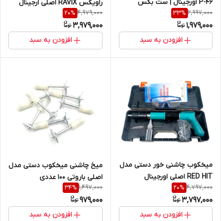
P-46 اورجینال | ست بکس
راویکس RAVIX اصلی ارجینال
4,979,000
2,997,000
20
%
33
%
حرفه‌ای فولاد کروم وانادیوم تحت
وارداتی تحت لیسانس کانادا (
3,979,000
1,979,000
لیسانس آلمان | فولاد کروم
بتن و آهن) RAVIX
وانادیوم | مدل دستکش دار و
افزودن به سبد
افزودن به سبد
آلن دار
میخکوب چاشنی خور دستی مدل
میخ چاشنی میخکوب دستی مدل
RED HIT اصلی اورجینال
اصلی باروتی 100 عددی
1,497,000
4,797,000
34
%
20
%
مجموعه کامل وارداتی / مدل
979,000
3,797,000
پرقدرت صنعتی / دستکش دار +
میخ باروتی
افزودن به سبد
افزودن به سبد