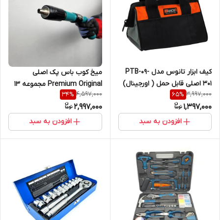
کیف ابزار تانوس مدل PTB-09-
میخ کوب باس پک اصلی
301 اصلی قابل حمل ( اورجینال)
Premium Original مجموعه 13
4,597,000
3,997,000
34
%
65
%
عددی | مناسب بتن، فلز و چوب |
2,997,000
1,397,000
کیفیت درجه یک با فنربندی
صنعتی | عملکرد حرفه‌ای مناسب
افزودن به سبد
افزودن به سبد
پروژه‌های ساختمانی و صنعتی