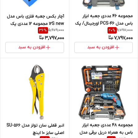
مجموعه 46 عددی جعبه ابزار
آچار بکس جعبه فلزی باس مدل
باس مدل 46-PCS اورجینال/ پک
12S new مجموعه 12 عددی پک
5,979,000
9,797,000
36
%
20
%
اصلی وارداتی
پلمپ اصلی اورجینال
3,797,000
7,797,000
افزودن به سبد
افزودن به سبد
مجموعه 48 عددی جعبه ابزار
انبر قفلی سان تولز مدل SU-566
باس به همراه دریل برقی مدل
اصلی سایز 10 اینچ