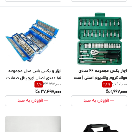
آچار بکس مجموعه 46 عددی
ابزار و بکس باس مدل مجموعه
فولاد کروم وانادیوم اصلی | ست
85 عددی اصلی اورجینال ضمانت
33,597,000
2,797,000
18
%
28
%
بکس حرفه‌ای خودرو و تعمیرات
دار ( درجه کیفیت 100)
27,497,000
1,997,000
افزودن به سبد
افزودن به سبد