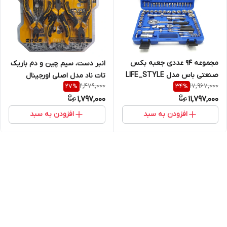
مجموعه 94 عددی جعبه بکس
انبر دست، سیم چین و دم باریک
صنعتی باس مدل LIFE_STYLE
تات ناد مدل اصلی اورجینال
2,479,000
17,967,000
27
%
34
%
اصلی اورجینال
ART-71305 سایز 4.5 اینچی
1,797,000
11,797,000
مجموعه 3 عددی
افزودن به سبد
افزودن به سبد