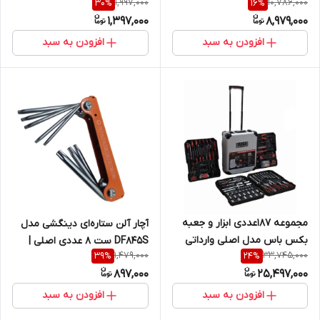
1,997,000
10,786,000
30
%
16
%
اصلی اورجینال وارداتی از دبی
1,397,000
8,979,000
افزودن به سبد
افزودن به سبد
مجموعه 187عددی ابزار و جعبه
آچار آلن ستاره‌ای دینگشی مدل
بکس باس مدل اصلی وارداتی
DF845S ست 8 عددی اصلی |
1,479,000
33,745,000
39
%
24
%
درجه کیفیت 100
مجموعه آچار تورکس حرفه‌ای
897,000
25,497,000
افزودن به سبد
افزودن به سبد