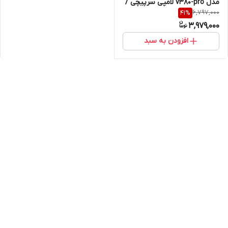
مدل v380-pro لامپی سرپیچی /
6,797,000
41
%
کیفیت HD / دزدگیر دار اماکن /
3,979,000
بلندگو 2 طرفه/ یک دوربین
امنیتی هوشمند با اتصال WiFi،
افزودن به سبد
چرخش 360 درجه، دید در شب،
تشخیص حرکت و انتقال تصویر
آنلاین روی موبایل / مدل اصلی
اورجینال