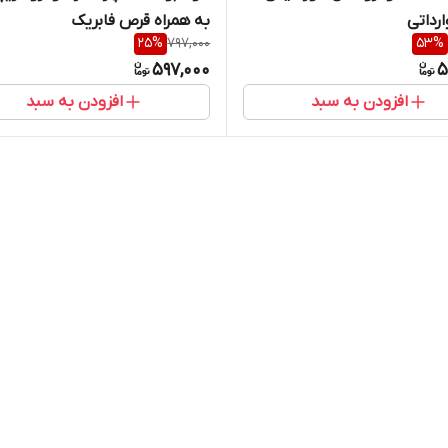
ارداتی
به همراه قرص فابریک
25
%
797,000
53
%
597,000
5
افزودن به سبد
افزودن به سبد