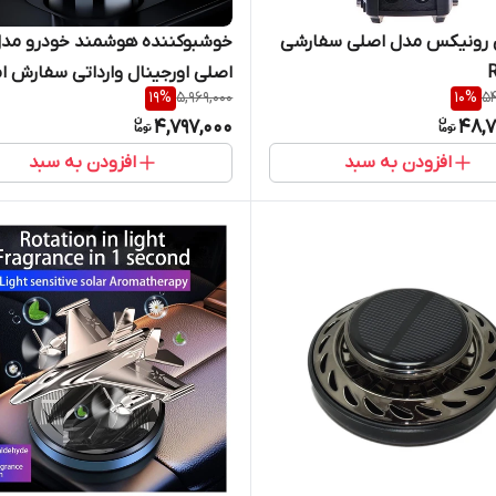
 رونیکس مدل اصلی سفارشی
خوشبوکننده هوشمند خودرو مد
R
اصلی اورجینال وارداتی سفارش ام
19
%
5,969,000
10
%
54
/ لیزردار / ماندگاری بسیار بالا ، ب
4,797,000
48,7
اصلی
افزودن به سبد
افزودن به سبد