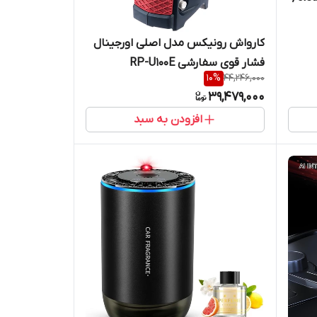
کارواش رونیکس مدل اصلی اورجینال
فشار قوی سفارشی RP-U100E
10
%
44,246,000
39,479,000
افزودن به سبد